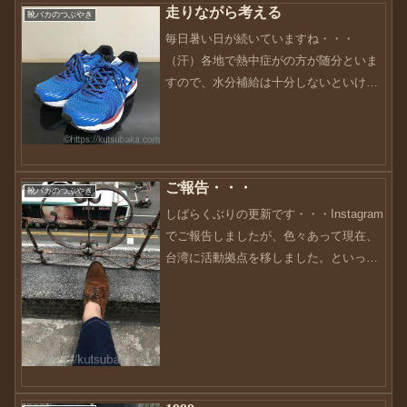
走りながら考える
靴バカのつぶやき
毎日暑い日が続いていますね・・・
（汗）各地で熱中症がの方が随分といま
すので、水分補給は十分しないといけま
せんね。そんな私も、過去に熱中症の経
験があるので人のことは言えません
が・・・（汗）他人事ではありませんの
で、皆さんも十分注意してください...
ご報告・・・
靴バカのつぶやき
しばらくぶりの更新です・・・Instagram
でご報告しましたが、色々あって現在、
台湾に活動拠点を移しました。といって
も、日本と台湾の往復になります
が・・・色々なご縁が複合して今にあり
ます。毎日、毎日目まぐるしいスピード
で駆け巡っているので...