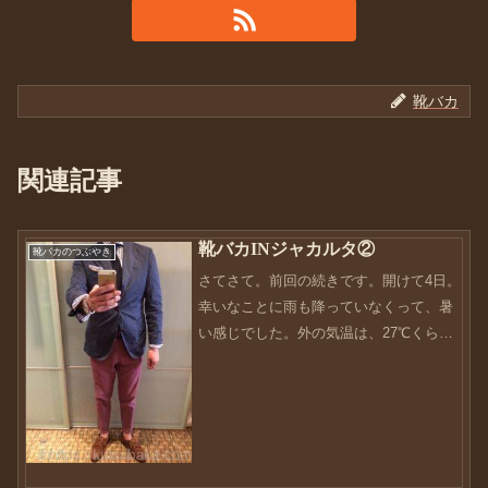
靴バカ
関連記事
靴バカINジャカルタ②
靴バカのつぶやき
さてさて。前回の続きです。開けて4日。
幸いなことに雨も降っていなくって、暑
い感じでした。外の気温は、27℃くら
い。蒸し暑い感じですね〜そして、ホテ
ルの前の大通りをみてみると、アジアっ
て感じですよね〜生きてる！って感じが
ビンビンと伝わります。...