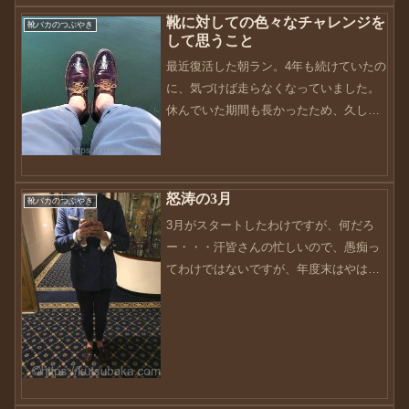
靴に対しての色々なチャレンジを
靴バカのつぶやき
して思うこと
最近復活した朝ラン。4年も続けていたの
に、気づけば走らなくなっていました。
休んでいた期間も長かったため、久しぶ
りに走ると筋肉痛になりまして・・・早
く元の身体を作らないとですね。実は最
近、コツコツと靴のメンテや靴に関する
怒涛の3月
ことに対して、色々とチ...
靴バカのつぶやき
3月がスタートしたわけですが、何だろ
ー・・・汗皆さんの忙しいので、愚痴っ
てわけではないですが、年度末はやはり
忙しいですよね・・・今日はつかの間の
休みを取っているので、時間が空いたと
きにでも頭の切り替えを。って思いなが
らこのブログを書いていま...