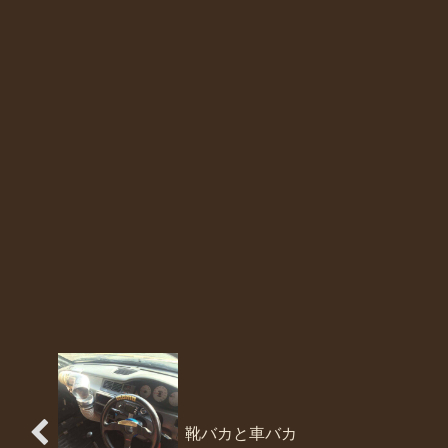
靴バカと車バカ