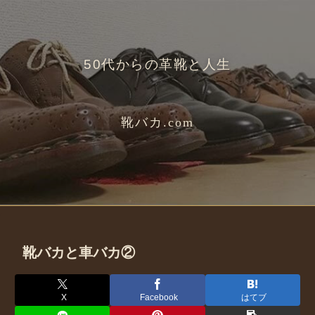
50代からの革靴と人生
靴バカ.com
靴バカと車バカ②
X
Facebook
はてブ