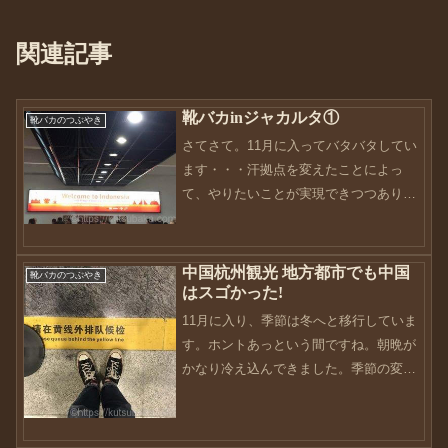
関連記事
靴バカinジャカルタ①
靴バカのつぶやき
さてさて。11月に入ってバタバタしてい
ます・・・汗拠点を変えたことによっ
て、やりたいことが実現できつつありま
す。今日は、その一部をお伝えできたら
って思っています。元々、アジア諸国に
興味があったこともあり、何か自分でで
中国杭州観光 地方都市でも中国
靴バカのつぶやき
きることを模索していまし...
はスゴかった!
11月に入り、季節は冬へと移行していま
す。ホントあっという間ですね。朝晩が
かなり冷え込んできました。季節の変わ
り目なのでみなさんもご自愛専一に。今
年も残り2ヶ月。スパートかけるにはこの
時期からですかね（笑）さてさて、前回