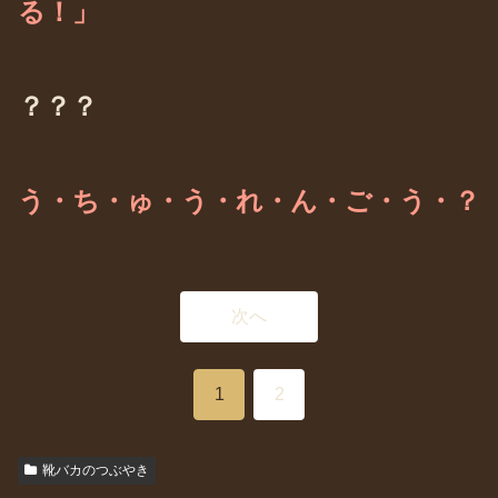
る！」
？？？
う・ち・ゅ・う・れ・ん・ご・う・？
次へ
1
2
靴バカのつぶやき