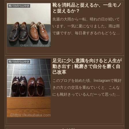
靴を消耗品と捉えるか、一生モノ
からビジネスリュック...
靴バカのつぶやき
と捉えるか？
先週の大雨から一転、晴れの日が続いて
います。一気に夏になりました。雨は雨
で嫌ですが、毎日暑すぎるのもどうなん
でしょうね・・・贅沢ばかり言ってはい
けませんが、外出時にはしっかりと水分
補給をして、熱中症にならないように気
足元に少し意識を向けると人生が
をつけたいものです。先日...
靴バカのつぶやき
動き出す | 靴磨きで自分を磨く自
己改革
このブログを始めた頃、Instagramで靴好
きの方との交流を重ねていくと、こんな
にも靴好きっているんだーって思ったの
が結構衝撃でした。それまでは、かなり
ニッチな世界で靴好きはおろか、靴磨き
に関しては殆ど脚光を浴びることはな
い。って勝手に思...