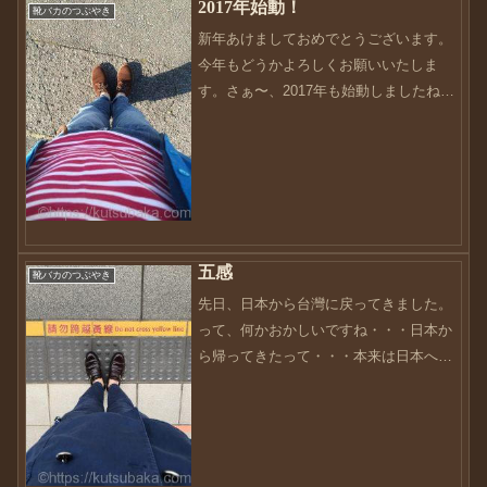
2017年始動！
靴バカのつぶやき
新年あけましておめでとうございます。
今年もどうかよろしくお願いいたしま
す。さぁ〜、2017年も始動しましたね〜
って、今日は6日更新しなくては。なーん
て思っていながら6日が過ぎました
ね・・・お正月休みはしっかり取れて、
それなりの充実した休暇だ...
五感
靴バカのつぶやき
先日、日本から台灣に戻ってきました。
って、何かおかしいですね・・・日本か
ら帰ってきたって・・・本来は日本へ帰
る。が正しいんですが、こちらでの生活
が長くなると日本から帰ってきた。って
錯覚に落ちいます・・・あくまでも私は
日本人で、母国は日本です...