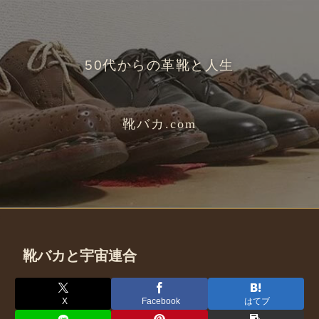
50代からの革靴と人生
靴バカ.com
靴バカと宇宙連合
X
Facebook
はてブ