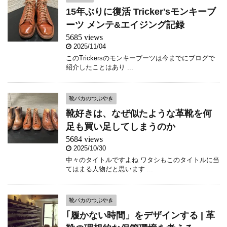
15年ぶりに復活 Tricker'sモンキーブ
ーツ メンテ&エイジング記録
5685 views
2025/11/04
このTrickersのモンキーブーツは今までにブログで
紹介したことはあり ...
靴バカのつぶやき
靴好きは、なぜ似たような革靴を何
足も買い足してしまうのか
5684 views
2025/10/30
中々のタイトルですよね ワタシもこのタイトルに当
てはまる人物だと思います ...
靴バカのつぶやき
｢履かない時間」をデザインする | 革