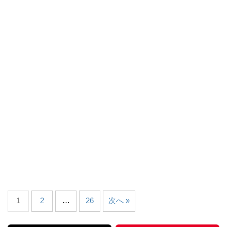
1
2
…
26
次へ »