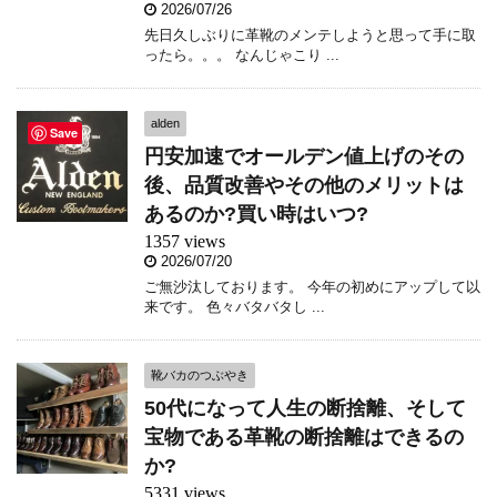
2026/07/26
先日久しぶりに革靴のメンテしようと思って手に取
ったら。。。 なんじゃこり ...
alden
Save
円安加速でオールデン値上げのその
後、品質改善やその他のメリットは
あるのか?買い時はいつ?
1357 views
2026/07/20
ご無沙汰しております。 今年の初めにアップして以
来です。 色々バタバタし ...
靴バカのつぶやき
50代になって人生の断捨離、そして
宝物である革靴の断捨離はできるの
か?
5331 views