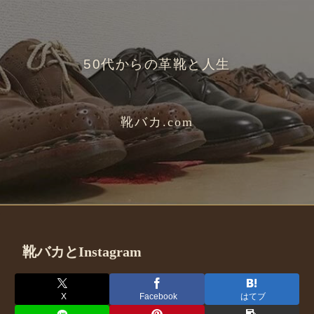
50代からの革靴と人生
靴バカ.com
靴バカとInstagram
X
Facebook
はてブ