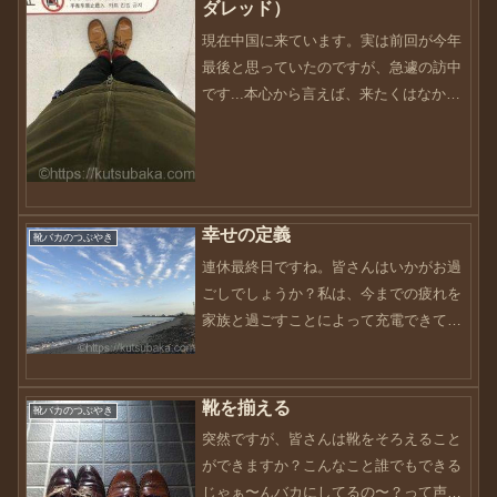
ダレッド）
現在中国に来ています。実は前回が今年
最後と思っていたのですが、急遽の訪中
です...本心から言えば、来たくはなかっ
たのですが、まぁこれも仕方のないこと
です。私は現在地方に在住しているた
め、羽田からの直行便で行くために前泊
して訪中しました。しか...
幸せの定義
靴バカのつぶやき
連休最終日ですね。皆さんはいかがお過
ごしでしょうか？私は、今までの疲れを
家族と過ごすことによって充電できてい
ます。やっぱり落ち着きますね〜改めて
家族の大事さがわかります。毎年、この
連休は何処かに行っていました。主に旅
靴を揃える
靴バカのつぶやき
行ですかね〜しかし今回の...
突然ですが、皆さんは靴をそろえること
ができますか？こんなこと誰でもできる
じゃぁ〜んバカにしてるの〜？って声が