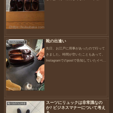
聞こえてきそうです・・・汗誰でもでき
ますよね。しかし、状況においてこれら
が出来るでしょうか？例えば、朝家にケ
ータイ忘れた。って時に、...
靴の出逢い
靴バカのつぶやき
先日、お江戸に用事があったので行って
きました。時間が空いたこともあって、
Instagramでのpostで告知していたイベン
トに足を運ぶことに。すると、そのフォ
ロさんは、顔を出していることもあっ
て、私はすぐに解りましたが、そのフォ
ロワーさんは...
スーツにリュックは非常識なの
靴バカのつぶやき
か? ビジネスマナーについて考え
る