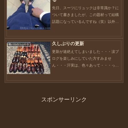
先日、スーツにリュックは非常識か？に
ついて書きましたが、この題材って結構
話題になっているんですね（笑）以外に
反響があったので自分なりに、もう一度
整理する意味で書き留めてみたいと思い
ます。マナーって一体何でしょう？ざっ
久しぶりの更新
靴バカのつぶやき
くり言えば、礼儀、作法な...
更新が途絶えてしまいました・・・涙ブ
ログを楽しみにしていた方すみませ
ん・・・汗実は、色々あって・・・っ
て、ブログは止めないですよ。何だかん
だと言いながら、更新だけはしていたん
ですが、流石にバタバタで更新する余裕
がなかったです。おまけに、Wi...
スポンサーリンク