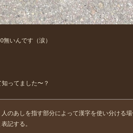
70無いんです（涙）
て知ってました〜？
、人のあしを指す部分によって漢字を使い分ける場
と表記する。