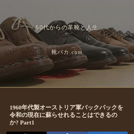
50代からの革靴と人生
靴バカ.com
1960年代製オーストリア軍バックパックを
令和の現在に蘇らせれることはできるの
か? Part1