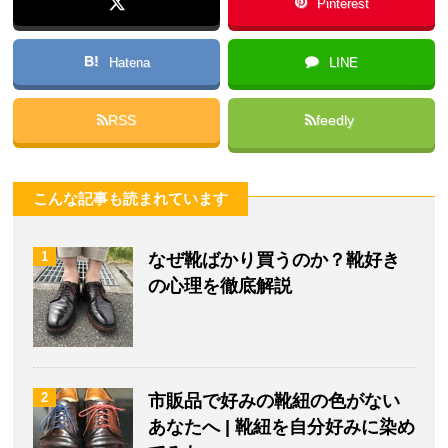
Pinterest
B!
Hatena
LINE
RSS
feedly
こんな記事も読まれています
1
なぜ靴ばかり買うのか？靴好き
の心理を徹底解説
2
市販品で好みの靴紐の色がない
あなたへ | 靴紐を自分好みに染め