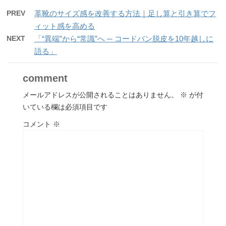
PREV
革靴のサイズ感を改善する方法｜足し算と引き算でフ
ィット感を高める
NEXT
「“異端”から“常識”へ ─ コードバン脱皮を10年越しに
語る」
comment
メールアドレスが公開されることはありません。
※
が付
いている欄は必須項目です
コメント
※