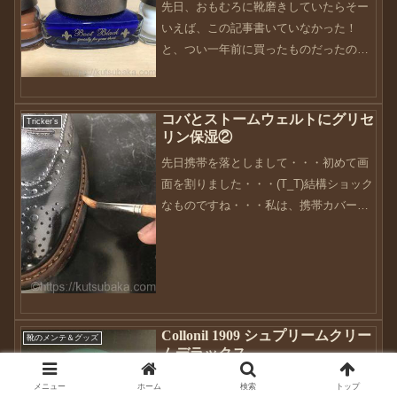
先日、おもむろに靴磨きしていたらそー
つれを自分で直したこと...
いえば、この記事書いていなかった！
と、つい一年前に買ったものだったのを
思い出しました。10月も第2週に差し掛
かって、季節はめっきりと秋モード。ブ
ーツの出番もそろそろですかね（笑）こ
コバとストームウェルトにグリセ
Tricker’s
の商品を購入しようと思っ...
リン保湿②
先日携帯を落としまして・・・初めて画
面を割りました・・・(T_T)結構ショック
なものですね・・・私は、携帯カバーを
付けていません。っていうのも、ジョブ
ズがiPhoneは何も付けないのが一番美し
いスタイル。って言ったたし、せっかく
軽く作ってい...
Collonil 1909 シュプリームクリー
靴のメンテ＆グッズ
ムデラックス
靴バカにとって、靴クリームやブラシは
メニュー
ホーム
検索
トップ