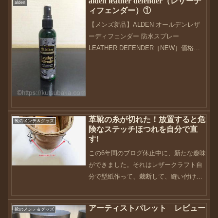
alden leather defender（レザーデ
alden
ィフェンダー）①
【メンズ新品】ALDEN オールデンレザ
ーディフェンダー 防水スプレー
LEATHER DEFENDER［NEW］価格：
3590円（税込、送料別) (2017/10/14時点)
さてさて。ようやく靴ネタが出来ました
（笑）以前から気になっていた...
革靴の糸が切れた！放置すると危
靴のメンテ＆グッズ
険なステッチほつれを自分で直
す!
この6年間のブログ休止中に、新たな趣味
ができました。それはレザークラフト自
分で型紙作って、裁断して、縫い付ける
作品自体はまだまだ素人なので完成度は
低いです。今日は、レザークラフトのと
アーティストパレット レビュー
靴のメンテ＆グッズ
きに学んだ縫い方で、革靴のステッチほ