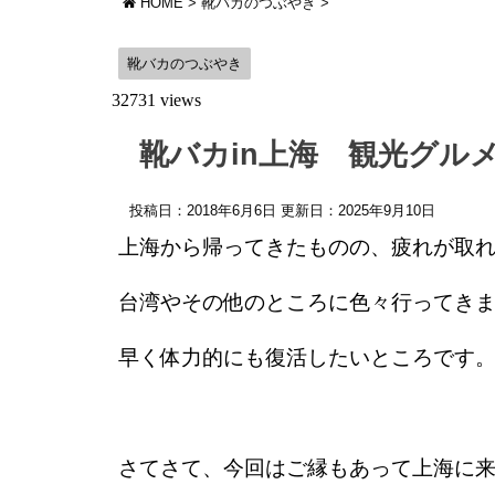
HOME
>
靴バカのつぶやき
>
靴バカのつぶやき
32731 views
靴バカin上海 観光グル
投稿日：2018年6月6日 更新日：
2025年9月10日
上海から帰ってきたものの、疲れが取
台湾やその他のところに色々行ってき
早く体力的にも復活したいところです
さてさて、今回はご縁もあって上海に