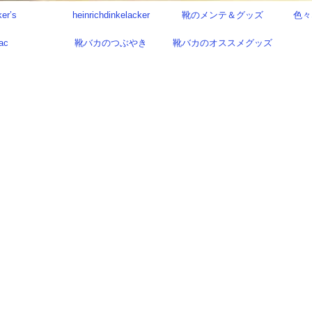
ker’s
heinrichdinkelacker
靴のメンテ＆グッズ
色々
ac
靴バカのつぶやき
靴バカのオススメグッズ