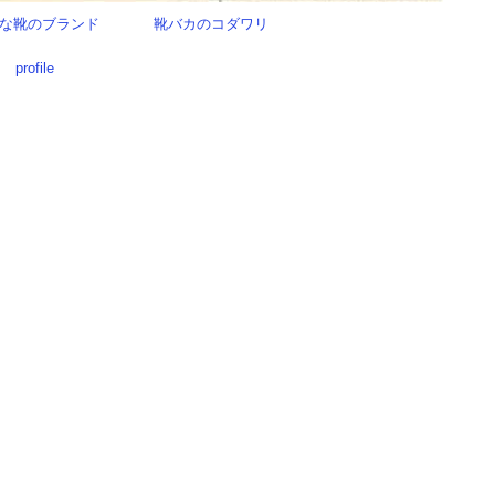
な靴のブランド
靴バカのコダワリ
profile