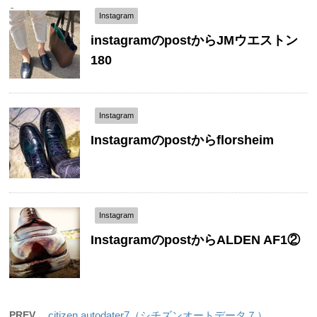
Instagram
instagramのpostからJMウエストン
180
Instagram
Instagramのpostからflorsheim
Instagram
InstagramのpostからALDEN AF1②
PREV
citizen autodater7（シチズンオートデータ７）