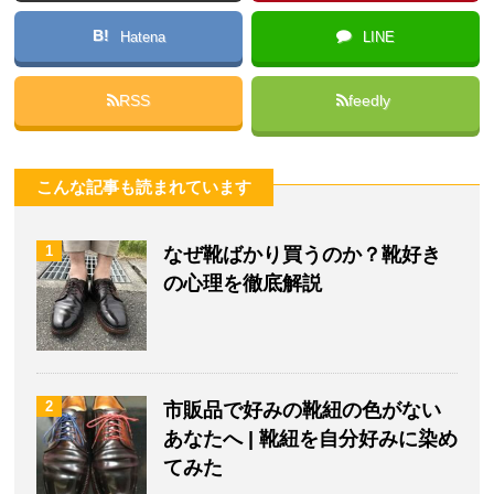
B!
Hatena
LINE
RSS
feedly
こんな記事も読まれています
1
なぜ靴ばかり買うのか？靴好き
の心理を徹底解説
2
市販品で好みの靴紐の色がない
あなたへ | 靴紐を自分好みに染め
てみた