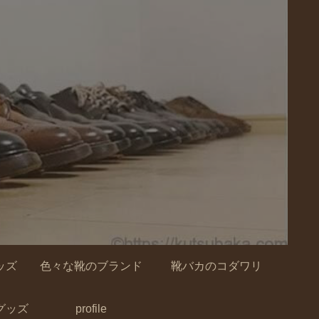
ッズ
色々な靴のブランド
靴バカのコダワリ
グッズ
profile