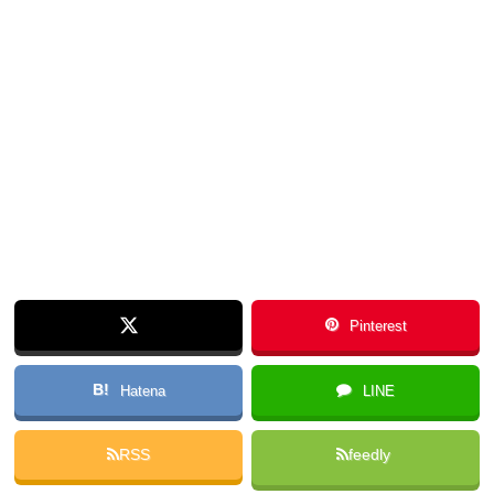
Pinterest
B!
Hatena
LINE
RSS
feedly