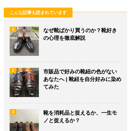
こんな記事も読まれています
1
なぜ靴ばかり買うのか？靴好き
の心理を徹底解説
2
市販品で好みの靴紐の色がない
あなたへ | 靴紐を自分好みに染め
てみた
3
靴を消耗品と捉えるか、一生モ
ノと捉えるか？