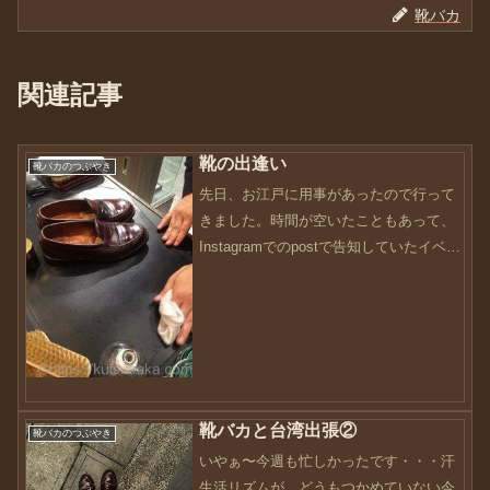
靴バカ
関連記事
靴の出逢い
靴バカのつぶやき
先日、お江戸に用事があったので行って
きました。時間が空いたこともあって、
Instagramでのpostで告知していたイベン
トに足を運ぶことに。すると、そのフォ
ロさんは、顔を出していることもあっ
て、私はすぐに解りましたが、そのフォ
ロワーさんは...
靴バカと台湾出張②
靴バカのつぶやき
いやぁ〜今週も忙しかったです・・・汗
生活リズムが、どうもつかめていない今