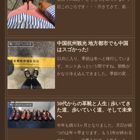
日このごろです・・・汗さてさて、前回
の続きです。前日の熱烈歓迎を受けて、
結構グロッキー気味でした。本当に、台
湾の方はフランクな感じで親しみやす
く、一番日本に近い感じがあ...
中国杭州観光 地方都市でも中国
靴バカのつぶやき
はスゴかった!
11月に入り、季節は冬へと移行していま
す。ホントあっという間ですね。朝晩が
かなり冷え込んできました。季節の変わ
り目なのでみなさんもご自愛専一に。今
年も残り2ヶ月。スパートかけるにはこの
時期からですかね（笑）さてさて、前回
50代からの革靴と人生 | 歩いてき
からビジネスリュック...
靴バカのつぶやき
た道、歩いていく道、そして未来
へ
今年も残り1ヶ月となりました。月日が経
つのは年々早まります。もう1年が終わる