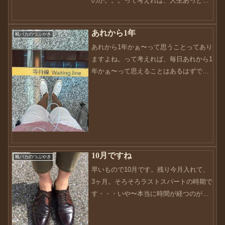
のか。。。って考えれば、人生あっとい
う間に終わります。ワタシも気づけば50
代残りの人生のほうが圧倒的に短くなっ
あれから1年
靴バカのつぶやき
てきました。そこで人生を見つめ直すべ
あれから1年かぁ〜って思うことってあり
く、今後の人生を送...
ますよね。って考えれば、毎日あれから1
年かぁ〜って思えることはあるはずで
す。私も、あれから1年かぁ〜って思うの
が今日だったりします。丁度1年前、私は
拠点を移し慣れ親しんだ家を出て新しい
生活に飛び込みまし...
10月ですね
靴バカのつぶやき
早いもので10月です。残り今月入れて、
3ヶ月。そろそろラストスパートの時期で
す・・・いや〜本当に時間が経つのが早
いです。年を取っていくたびに感じるこ
とですが、やっぱり早いです・・・8月末