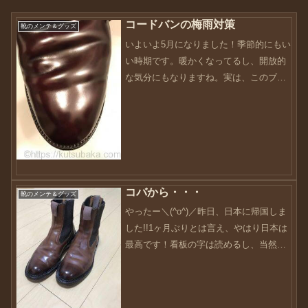
コードバンの梅雨対策
靴のメンテ＆グッズ
いよいよ5月になりました！季節的にもい
い時期です。暖かくなってるし、開放的
な気分にもなりますね。実は、このブロ
グを開始したのも去年の5月。丸々一年で
はないですが、一年迎えようとする月で
す。早いです。本当に早いです。また、
ここまで続けられるの...
コバから・・・
靴のメンテ＆グッズ
やったー＼(^o^)／昨日、日本に帰国しま
した!!1ヶ月ぶりとは言え、やはり日本は
最高です！看板の字は読めるし、当然な
がら意味もわかります。会話も顔を見な
くても、ながら。で話せることも感謝で
きます。また、何より耳と口が機能する