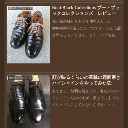
Boot Black Collections ブートブラ
靴のメンテ＆グッズ
ックコレクションズ レビュー
我が家の靴たちも今年仲間入りした
alden9905を迎えたわけですが、未だに履
き降ろしていません。タイミングもある
のですが、これはこれでいつかは履き降
ろしてデビューさせなければいけません
ね。いつも靴を履き下ろすタイミングを
考えているのですが...
顔が映るくらいの革靴の鏡面磨き
靴のメンテ＆グッズ
ハイシャインをやってみた②
さてさて、前回の続きです。私なりのハ
イシャインなのですが、実はそこまでハ
イシャインにしていないんです・・・理
由は、光らせすぎて逆に曇った時に結構
目立つ。靴の本来の役割は足を保護する
役割です。地面に近いことから、傷もつ