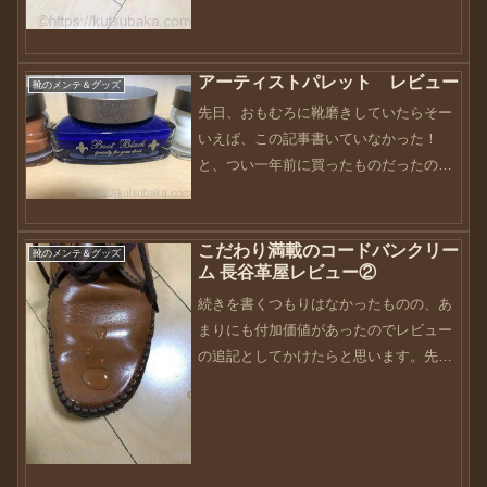
ことも幸せです...
アーティストパレット レビュー
靴のメンテ＆グッズ
先日、おもむろに靴磨きしていたらそー
いえば、この記事書いていなかった！
と、つい一年前に買ったものだったのを
思い出しました。10月も第2週に差し掛
かって、季節はめっきりと秋モード。ブ
ーツの出番もそろそろですかね（笑）こ
こだわり満載のコードバンクリー
靴のメンテ＆グッズ
の商品を購入しようと思っ...
ム 長谷革屋レビュー②
続きを書くつもりはなかったものの、あ
まりにも付加価値があったのでレビュー
の追記としてかけたらと思います。先日
書いた長谷革屋のコードバンクリームで
すが、正直扱いやすさは無いと思ってい
ます・・・正直すぎる？（笑）光だけを
求めるなら、断然コロニル...