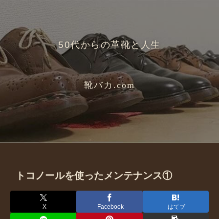
50代からの革靴と人生
靴バカ.com
トコノールを使ったメンテナンス①
X
Facebook
はてブ