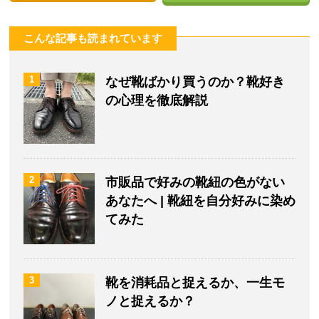
こんな記事も読まれています
1
なぜ靴ばかり買うのか？靴好き
の心理を徹底解説
2
市販品で好みの靴紐の色がない
あなたへ | 靴紐を自分好みに染め
てみた
3
靴を消耗品と捉えるか、一生モ
ノと捉えるか？