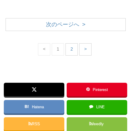
次のページへ >
<
1
2
>
Pinterest
B!
Hatena
LINE
RSS
feedly