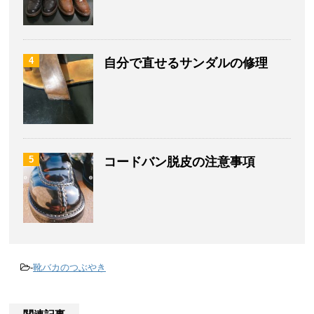
4
自分で直せるサンダルの修理
5
コードバン脱皮の注意事項
-
靴バカのつぶやき