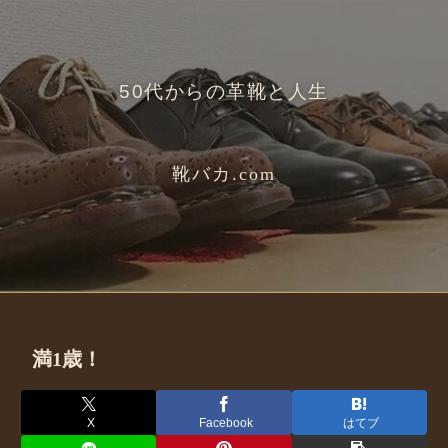
50代からの革靴と人生
靴バカ.com
満1歳！
X
Facebook
はてブ