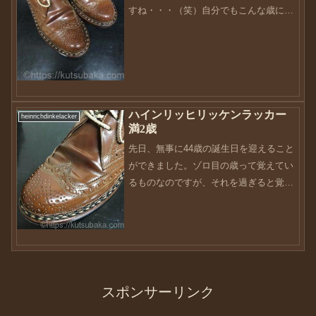
すね・・・（笑）自分でもこんな歳にな
ったのか！って驚いていますが、なって
しまった現実があります。20歳の頃、自
分がこの年になることを想像していた
か。といえば想像してい...
ハインリッヒリッケンラッカー
heinrichdinkelacker
満2歳
先日、無事に44歳の誕生日を迎えること
ができました。ゾロ目の歳って覚えてい
るものなのですが、それを過ぎると覚え
ていない過去があります・・・33歳のと
きも、33歳になった〜！なんて覚えてい
たけど、それ以降の歳って何歳に何やっ
たかはっきりと記憶...
スポンサーリンク