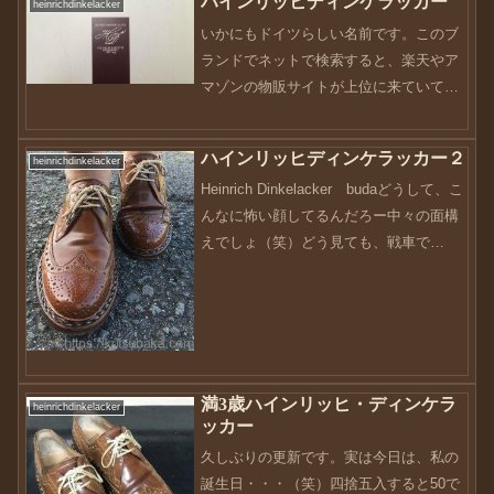
ハインリッヒディンケラッカー
heinrichdinkelacker
いかにもドイツらしい名前です。このブ
ランドでネットで検索すると、楽天やア
マゾンの物販サイトが上位に来ていて靴
の情報や、サイズ感、質感などに関して
はあまり情報がないように思います。で
ハインリッヒディンケラッカー２
heinrichdinkelacker
はどのようなメーカーなのか？1897年創
Heinrich Dinkelacker budaどうして、こ
業以来、今もマイスタ...
んなに怖い顔してるんだろー中々の面構
えでしょ（笑）どう見ても、戦車で
す・・・ドイツ製なので、タイガー戦車
ですかね・・・汗でも、この靴はお気に
入りです。決してスタイリッシュではな
い...
満3歳ハインリッヒ・ディンケラ
heinrichdinkelacker
ッカー
久しぶりの更新です。実は今日は、私の
誕生日・・・（笑）四捨五入すると50で