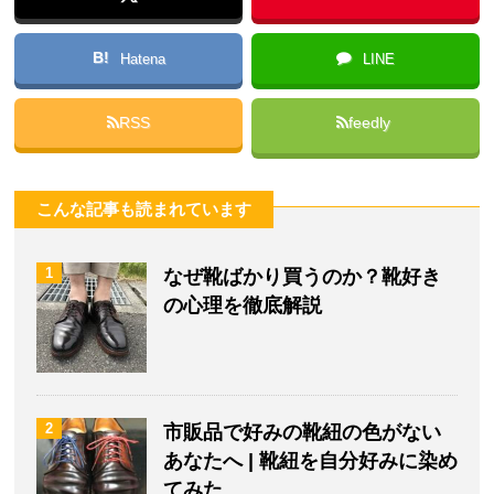
B!
Hatena
LINE
RSS
feedly
こんな記事も読まれています
1
なぜ靴ばかり買うのか？靴好き
の心理を徹底解説
2
市販品で好みの靴紐の色がない
あなたへ | 靴紐を自分好みに染め
てみた