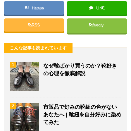
B!
Hatena
LINE
RSS
feedly
こんな記事も読まれています
1
なぜ靴ばかり買うのか？靴好き
の心理を徹底解説
2
市販品で好みの靴紐の色がない
あなたへ | 靴紐を自分好みに染め
てみた