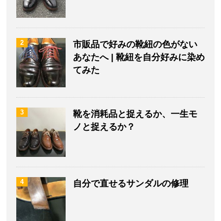
2
市販品で好みの靴紐の色がない
あなたへ | 靴紐を自分好みに染め
てみた
3
靴を消耗品と捉えるか、一生モ
ノと捉えるか？
4
自分で直せるサンダルの修理