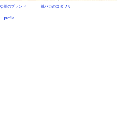
な靴のブランド
靴バカのコダワリ
profile