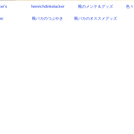
ker’s
heinrichdinkelacker
靴のメンテ＆グッズ
色々
ac
靴バカのつぶやき
靴バカのオススメグッズ