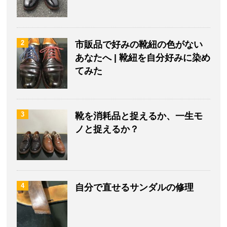
2
市販品で好みの靴紐の色がない
あなたへ | 靴紐を自分好みに染め
てみた
3
靴を消耗品と捉えるか、一生モ
ノと捉えるか？
4
自分で直せるサンダルの修理