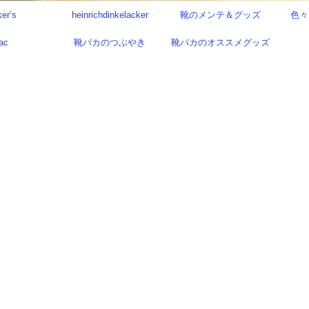
ker’s
heinrichdinkelacker
靴のメンテ＆グッズ
色々
ac
靴バカのつぶやき
靴バカのオススメグッズ