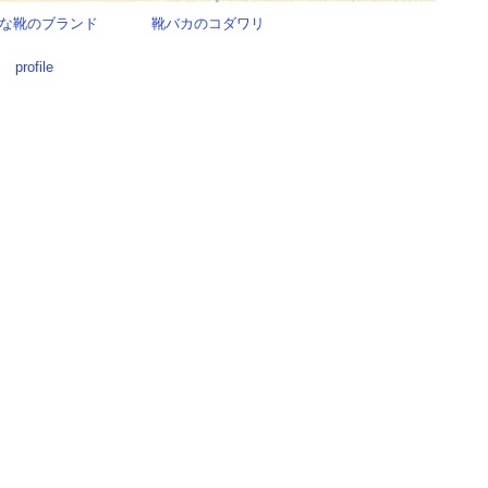
な靴のブランド
靴バカのコダワリ
profile