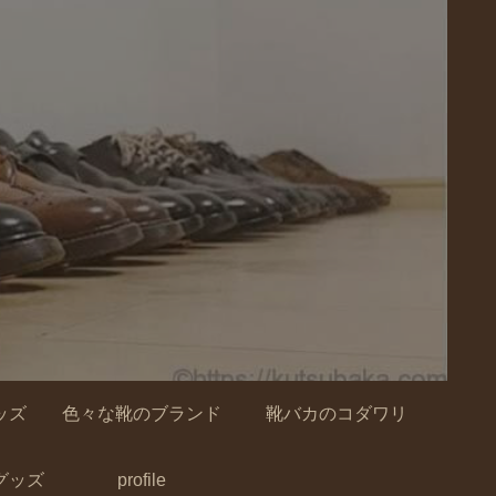
ッズ
色々な靴のブランド
靴バカのコダワリ
グッズ
profile