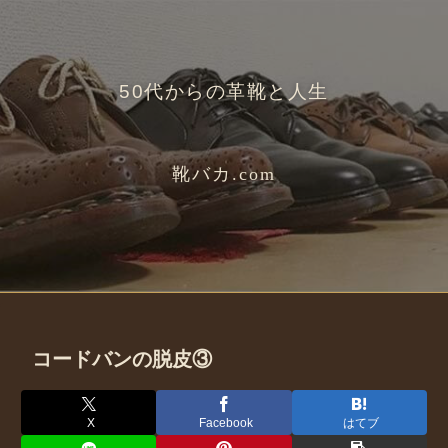
50代からの革靴と人生
靴バカ.com
コードバンの脱皮③
X
Facebook
はてブ