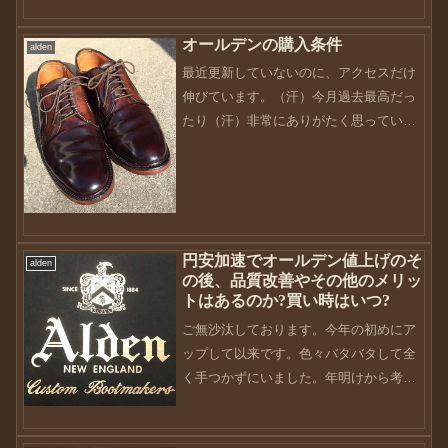
オーダーしたもの。それが今更？って感
オールデンの購入条件
じなのですが、...
alden
最近更新していないのに、アクセスだけ
伸びています。（汗）今月過去最高だっ
たり（汗）非常にありがたく思っていま
す。何だか恐縮しちゃいます。。。先
日、このブログに初のコメント頂きまし
た。Instagramでは直接コメントいただい
たりしていたので...
円安加速でオールデン値上げのそ
alden
の後、品質改善やその他のメリッ
トはあるのか?買い時はいつ?
ご無沙汰しております。今年の初めにア
ップして以来です。色々バタバタして全
く手つかずにいました。年明けから考え
たら約半年間。。。ホント毎度毎度、継
続性がないですね。。。そしてまた夏に