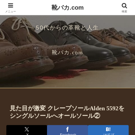
靴バカ.com
メニュー
検索
50代からの革靴と人生
靴バカ.com
見た目が激変 クレープソールAlden 5592を
シングルソールへオールソール②