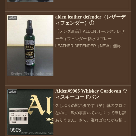
思えるんですが、基本は54321と同じと
思ってます。この靴は本当に履き心地が
alden leather defender（レザーデ
いい...
alden
ィフェンダー）①
【メンズ新品】ALDEN オールデンレザ
ーディフェンダー 防水スプレー
LEATHER DEFENDER［NEW］価格：
3590円（税込、送料別) (2017/10/14時点)
さてさて。ようやく靴ネタが出来ました
（笑）以前から気になっていた...
Alden#9905 Whiskey Cordovan ウ
alden
ィスキーコードバン
久しぶりの靴ネタです（笑）靴のブログ
なのに、靴の事書いていなくって申し訳
ありません。さて、遅ればせながら私の
もとにこれが届きました。といっても、
実はこのAlden9905は今から2年以上前に