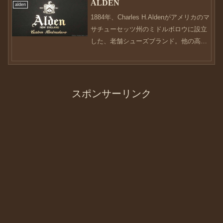
なりました。ちょうど1年前にこのblog復
ALDEN
alden
活したわけですが、...
1884年、Charles H.Aldenがアメリカのマ
サチューセッツ州のミドルボロウに設立
した、老舗シューズブランド。他の高級
紳士ブランドが大手のアパレルに買収さ
れる傾向がある中、1970年にAlden家か
らTarlow家にブランドは引き...
スポンサーリンク