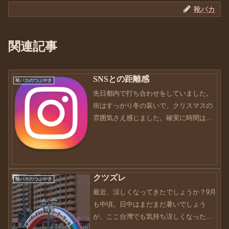
靴バカ
関連記事
SNSとの距離感
靴バカのつぶやき
先日都内で打ち合わせをしていました。
街はすっかり冬の装いで、クリスマスの
雰囲気さえ感じました。確実に時間は過
ぎていますね（汗）今年もあと1ヶ月ちょ
っと。本当に早いです。このブログを始
めたきっかけが、Instagramでした。
Instagra...
クツズレ
靴バカのつぶやき
最近、涼しくなってきたでしょうか？9月
も中頃。日中はまだまだ暑いでしょう
が、ここ台灣でも気持ち涼しくなったよ
うな...気がするだけですかね...汗やっぱ