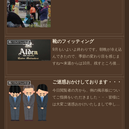
り暑いのには違いない！いやぁ〜、今日
は歩いた歩いた（笑）っと言っても8キロ
程度でしたが....
靴のフィッティング
靴バカのつぶやき
9月もいよいよ終わりです。朝晩が冷え込
んできたので、季節の変わり目を感じま
すね〜来週からは10月。残すところ後3
ヶ月。本当に早いです。最近体を動かし
ていないこともあり、お腹もすかなくな
ご迷惑おかけしております・・・
靴バカのつぶやき
ってるんですよね〜1日3食って基本なん
今日閲覧者の方から、例の掲示板につい
ですが、2食、1食...
てご指摘をいただきました・・・皆様に
は大変ご迷惑おかけいたしまして申し訳
ございませんでした。システムもテスト
していない状態で走らすことって、ダメ
ですよね・・・そもそも以前から、