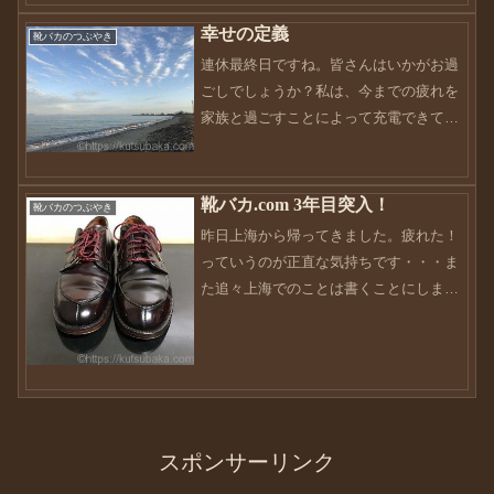
Instagram以外で交流...
幸せの定義
靴バカのつぶやき
連休最終日ですね。皆さんはいかがお過
ごしでしょうか？私は、今までの疲れを
家族と過ごすことによって充電できてい
ます。やっぱり落ち着きますね〜改めて
家族の大事さがわかります。毎年、この
連休は何処かに行っていました。主に旅
靴バカ.com 3年目突入！
靴バカのつぶやき
行ですかね〜しかし今回の...
昨日上海から帰ってきました。疲れた！
っていうのが正直な気持ちです・・・ま
た追々上海でのことは書くことにしま
す。早いもので、このブログもおかげさ
まで3年目に突入しました。いやー本当に
早い。地道に更新してきましたが、当初
の予定よりかは更新できて...
スポンサーリンク