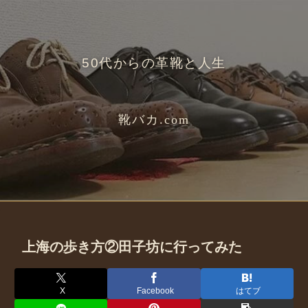
50代からの革靴と人生
靴バカ.com
上海の歩き方②田子坊に行ってみた
X
Facebook
はてブ