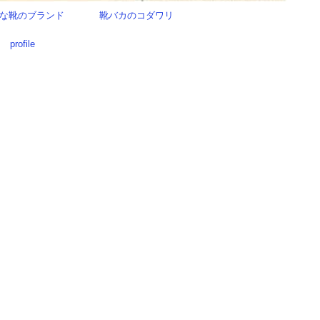
な靴のブランド
靴バカのコダワリ
profile