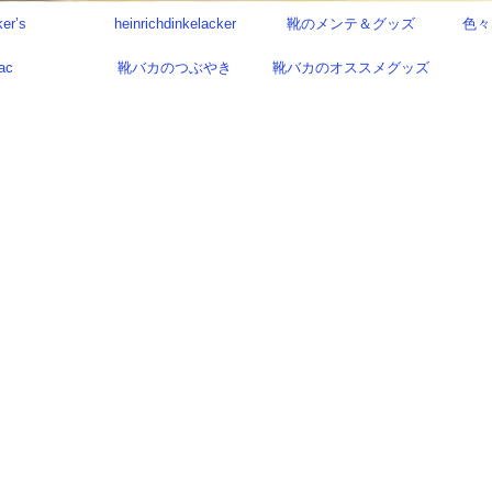
ker’s
heinrichdinkelacker
靴のメンテ＆グッズ
色々
ac
靴バカのつぶやき
靴バカのオススメグッズ