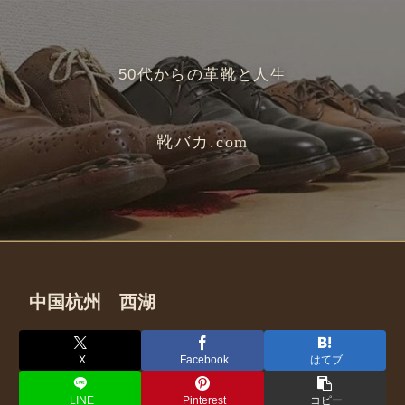
50代からの革靴と人生
靴バカ.com
中国杭州 西湖
X
Facebook
はてブ
LINE
Pinterest
コピー