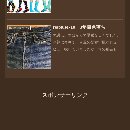
いです・・・毎度毎度ではありますが、
年々月日が立つのが早くって・・・目的
意識をしっかり持って日々精進したいも
のです。さてさて、日中...
resolute710 3年目色落ち
靴バカのコダワリ
先週は、雨ばかりで憂鬱な日々でした。
今朝は今朝で、台風の影響で風がビュー
ビュー吹いていましたが、何の被害もな
く通過しました。あれだけ騒がれていた
大型台風でしたが、ホッとした反面、拍
子抜けって感じもしました。まぁ〜何も
なかったので良かったです...
スポンサーリンク