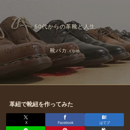
50代からの革靴と人生
靴バカ.com
革紐で靴紐を作ってみた
X
Facebook
はてブ