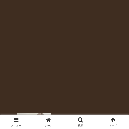
メニュー
ホーム
検索
トップ
ツルツルのコバは美しい!コバの