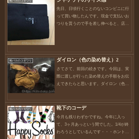
靴バカのコダワリ
先日、日頃行くことのないコンビニに行
って買い物したんです。現金で支払いお
つりを貰うので手を差し伸べると、店員
は、おつりを手元ではなく、距離を置い
て上から渡そうとしたんです。おつりは
私の手元をすり抜けて机の上に、じゃり
んーじゃりんーって落ちま...
ダイロン（色の染め替え）2
靴バカのコダワリ
さてさて、前回の続きです。今回は、実
際に渡しが行った染め替えの手順をお伝
えできたらと思います。ダイロン（色の
染め替え）で用意するものはお伝えしま
した。今回は一番下のプレミアムダイと
いう染料を使って染めていきます。今
靴下のコーデ
靴バカのコダワリ
回、私はキッチンの浴槽を使...
今月も残りわずかですね。今年に入っ
て、3ヶ月あっという間でした。1/4が終
わろうとしているんです・・・ホント早