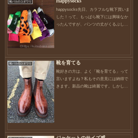
Happysocks
靴バカのコダワリ
happysocks先日、カラフルな靴下買いま
した！って、もっぱら靴下には興味なか
ったんですが、パンツの丈がくるぶし丈
なことから、見える部分って大事ってこ
とがわかったんです・・・先にも書きま
したが、私のパンツの丈はくるぶし丈よ
りちょい短い感...
靴を育てる
靴バカのコダワリ
靴好きの方は、よく「靴を育てる」って
言いますよね？私もその意見には納得で
きます。新品の靴は綺麗です。しかし、
味気もなければ、履き心地も良くない。
正にこれから。って言ったところです。
生まれたてホヤホヤの靴はこれから色ん
な所に案内してくれます。...
ジャケットのサイズ感