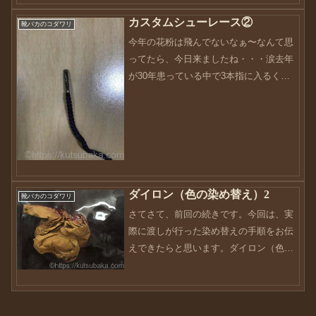
カスタムシューレース②
靴バカのコダワリ
今年の花粉は飛んでないなぁ〜なんて思
ってたら、今日来ましたね・・・涙去年
が30年患っている中で3本指に入るくら
いの酷さだったので今年は平気！って思
ってましたが、律儀に来ています・・・
朝からクシャミ連発の目が痒い・・・涙
やっぱりつらいですね・...
ダイロン（色の染め替え）2
靴バカのコダワリ
さてさて、前回の続きです。今回は、実
際に渡しが行った染め替えの手順をお伝
えできたらと思います。ダイロン（色の
染め替え）で用意するものはお伝えしま
した。今回は一番下のプレミアムダイと
いう染料を使って染めていきます。今
回、私はキッチンの浴槽を使...