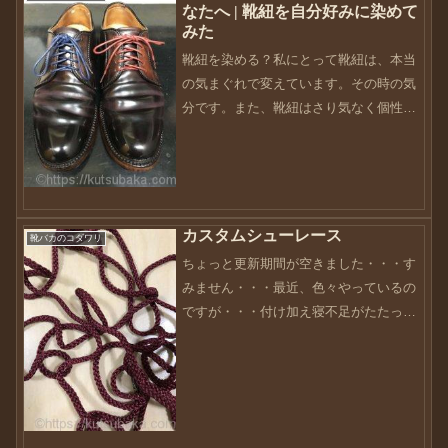
なたへ | 靴紐を自分好みに染めて
みた
靴紐を染める？私にとって靴紐は、本当
の気まぐれで変えています。その時の気
分です。また、靴紐はさり気なく個性を
出せる部分なのでオリジナルの靴紐と違
った雰囲気を出せますよね。しかし、靴
紐の色って市販で売られているものは色
が思うようなものでもない...
カスタムシューレース
靴バカのコダワリ
ちょっと更新期間が空きました・・・す
みません・・・最近、色々やっているの
ですが・・・付け加え寝不足がたたっ
て・・・この前、まさかの二度寝・・・
涙普段は二度寝できない私ですが、やっ
ちゃいましたね〜さてさてこれからの季
節、暖かくなり気持ちもウキ...