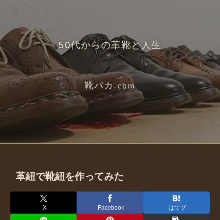
50代からの革靴と人生
靴バカ.com
革紐で靴紐を作ってみた
X
Facebook
はてブ