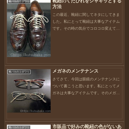
靴紐のくたびれをシャキッとする
靴バカのコダワリ
方法
この最近、靴紐に関してネタにしてきま
した。私にとって靴紐は大事なアイテム
です。その時の気分でコロコロ変えてい
ます。そして、先日靴紐を染めたりもし
ました。靴紐を変えたときは違う靴を履
いてるような感覚になるので、新鮮な気
持ちにもなります。靴紐と...
メガネのメンテナンス
靴バカのコダワリ
さてさて、今回は眼鏡のメンテナンスに
ついて書こうと思います。私にとってメ
ガネは大事なアイテムです。そのメガネ
も使っていたら汚れたり傷ついたりし
て、劣化してきます。メガネは顔の一部
なので、メガネが汚れる＝顔が汚れると
いっても過言ではないはず。...
市販品で好みの靴紐の色がないあ
靴バカのコダワリ