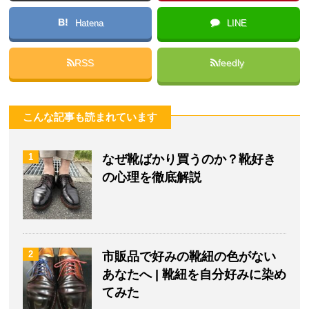
B!
Hatena
LINE
RSS
feedly
こんな記事も読まれています
1
なぜ靴ばかり買うのか？靴好き
の心理を徹底解説
2
市販品で好みの靴紐の色がない
あなたへ | 靴紐を自分好みに染め
てみた