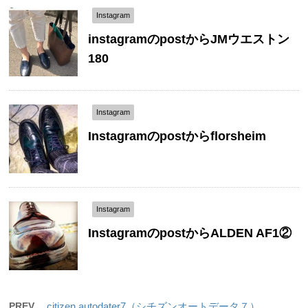
Instagram
instagramのpostからJMウエストン
180
Instagram
Instagramのpostからflorsheim
Instagram
InstagramのpostからALDEN AF1②
PREV
citizen autodater7（シチズンオートデータ７）