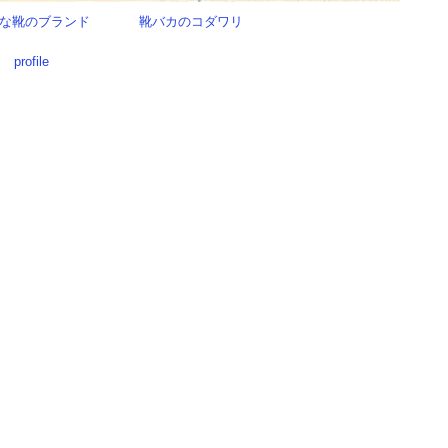
な靴のブランド
靴バカのコダワリ
profile