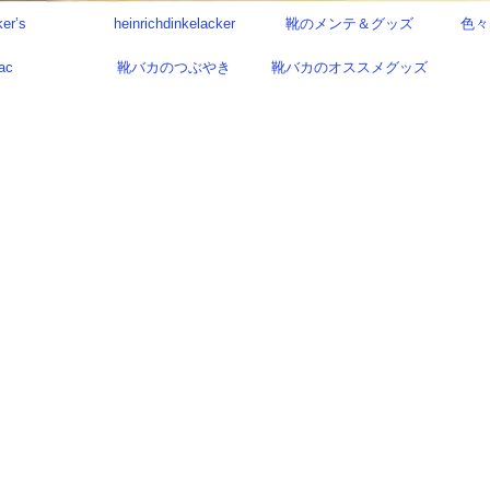
ker’s
heinrichdinkelacker
靴のメンテ＆グッズ
色々
ac
靴バカのつぶやき
靴バカのオススメグッズ