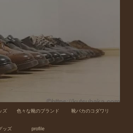
ッズ
色々な靴のブランド
靴バカのコダワリ
グッズ
profile