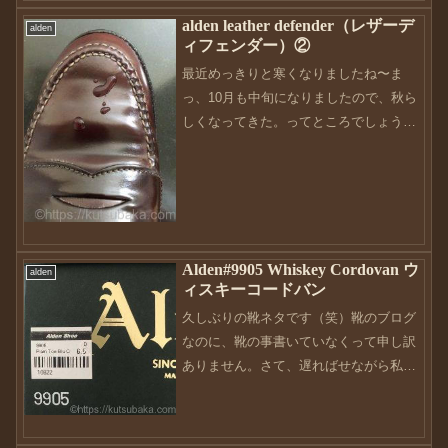
も、これはあるある事項です。ただ、色
alden leather defender（レザーデ
alden
の差であるならば、クリームを塗り込ん
ィフェンダー）②
だり、最悪｢革染｣も視野...
最近めっきりと寒くなりましたね〜ま
っ、10月も中旬になりましたので、秋ら
しくなってきた。ってところでしょう
か。さてさて、前回の続きです。alden
leather defender（レザーディフェンダ
ー）の実験として、どれくらいの時間防
水が...
Alden#9905 Whiskey Cordovan ウ
alden
ィスキーコードバン
久しぶりの靴ネタです（笑）靴のブログ
なのに、靴の事書いていなくって申し訳
ありません。さて、遅ればせながら私の
もとにこれが届きました。といっても、
実はこのAlden9905は今から2年以上前に
オーダーしたもの。それが今更？って感