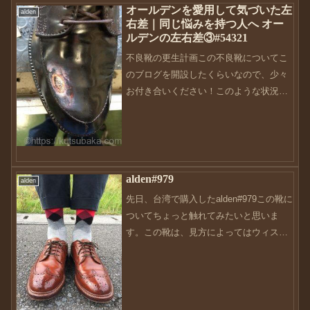
オールデンを愛用して気づいた左
じなのですが、...
alden
右差｜同じ悩みを持つ人へ オー
ルデンの左右差③#54321
不良靴の更生計画この不良靴についてこ
のブログを開設したくらいなので、少々
お付き合いください！このような状況の
中、色々試してみたんです。左右差の情
報がないので、自分なりにやってみまし
た。まずは、左右の艶の差上の写真を見
ても明らかに違いますよね...
alden#979
alden
先日、台湾で購入したalden#979この靴に
ついてちょっと触れてみたいと思いま
す。この靴は、見方によってはウィスキ
ーコードバンにも見えます。って言う
か、遠目だとわかんないですね〜
Instagramのpostでも、ウィスキーコード
バンにしか...