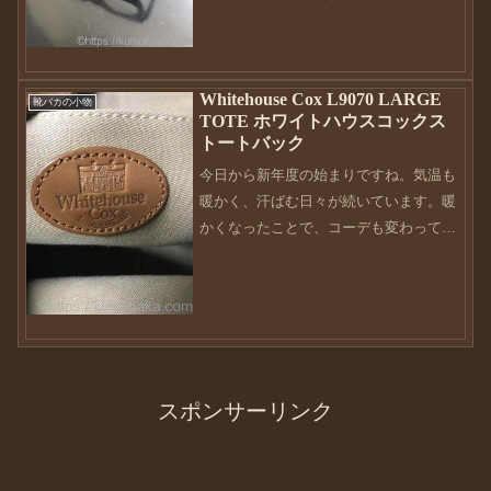
して家に引きこもっているのですが、そ
の指をかばおうと階段を降りたら、滑っ
て背中を階段の角で強打・・・バッチリ
Whitehouse Cox L9070 LARGE
と階段のあとが背中に付き...
靴バカの小物
TOTE ホワイトハウスコックス
トートバック
今日から新年度の始まりですね。気温も
暖かく、汗ばむ日々が続いています。暖
かくなったことで、コーデも変わってき
ます。日本は四季がありますのでおしゃ
れを楽しむのも4通りあります。春ならで
はのコーデ。楽しんでいきたいですね。
今回は、私が使っている...
スポンサーリンク