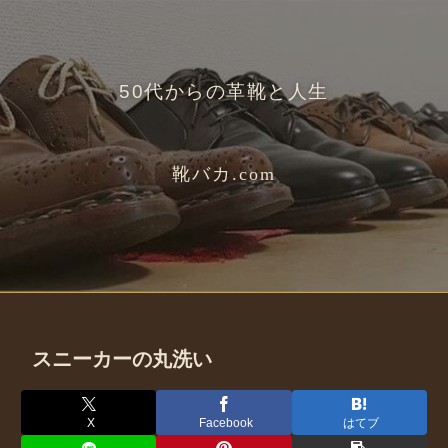
50代からの革靴と人生
靴バカ.com
スニーカーの丸洗い
X
Facebook
はてブ