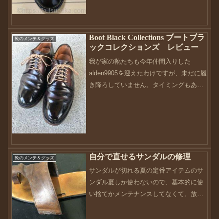
は、銀面とトコ面で構成される2層構造。
コードバンは、コードバ...
Boot Black Collections ブートブラ
靴のメンテ＆グッズ
ックコレクションズ レビュー
我が家の靴たちも今年仲間入りした
alden9905を迎えたわけですが、未だに履
き降ろしていません。タイミングもある
のですが、これはこれでいつかは履き降
ろしてデビューさせなければいけません
ね。いつも靴を履き下ろすタイミングを
考えているのですが...
自分で直せるサンダルの修理
靴のメンテ＆グッズ
サンダルが切れる夏の定番アイテムのサ
ンダル夏しか使わないので、基本的に使
い捨てかメンテナンスしてなくて、放っ
たらかし。ってよくあるのではないでし
ょうか。そう、今回はその放ったらかし