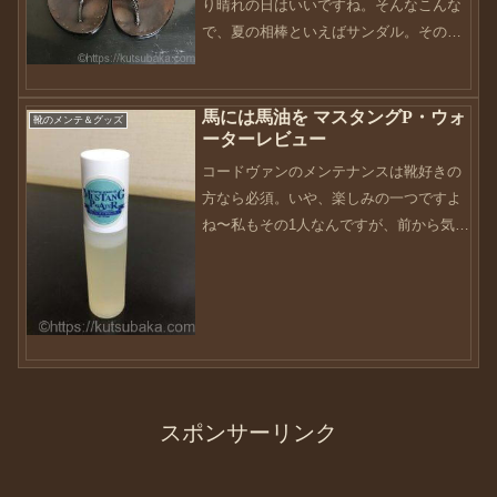
り晴れの日はいいですね。そんなこんな
で、夏の相棒といえばサンダル。そのサ
ンダルの中でも特別扱いされているの
が、今回は夏に向けてこのサンダルをメ
ンテナンスしました。毎年毎年お世話に
馬には馬油を マスタングP・ウォ
靴のメンテ＆グッズ
ーターレビュー
なっているこのJutta ...
コードヴァンのメンテナンスは靴好きの
方なら必須。いや、楽しみの一つですよ
ね〜私もその1人なんですが、前から気に
なっていたアイテムを使ってみました。
マスタングP・ウォーター革への浸透性
は動物OILではMAXこのOILの浸透性は素
晴らしく“現行...
スポンサーリンク