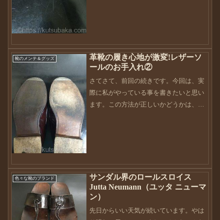
に該当しています。。。それは妻がサン
ダルを履こうとしたとき、...
革靴の履き心地が激変!レザーソ
靴のメンテ＆グッズ
ールのお手入れ②
さてさて、前回の続きです。今回は、実
際に私がやっている事を書きたいと思い
ます。この方法が正しいかどうかは、わ
かりませんが、この方法でやってきてま
だ1度もオールソールしたことないので大
丈夫とは思いますが・・・今回ソールの
お手入れをする靴は、A...
サンダル界のロールスロイス
色々な靴のブランド
Jutta Neumann（ユッタ ニューマ
ン）
先日からいい天気が続いています。やは