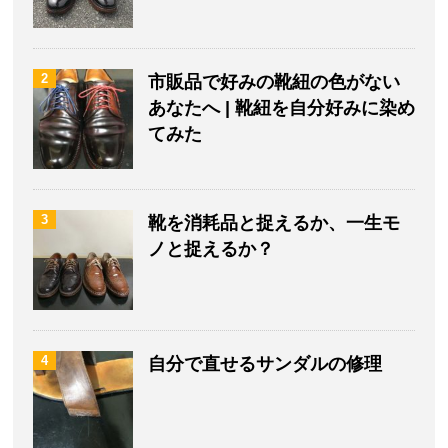
2
市販品で好みの靴紐の色がない
あなたへ | 靴紐を自分好みに染め
てみた
3
靴を消耗品と捉えるか、一生モ
ノと捉えるか？
4
自分で直せるサンダルの修理