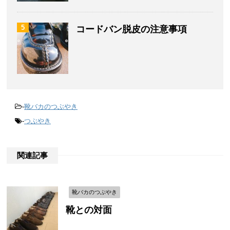
5
コードバン脱皮の注意事項
-
靴バカのつぶやき
-
つぶやき
関連記事
靴バカのつぶやき
靴との対面