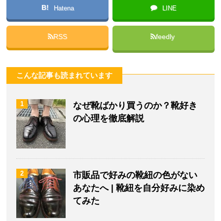
B!
Hatena
LINE
RSS
feedly
こんな記事も読まれています
1
なぜ靴ばかり買うのか？靴好き
の心理を徹底解説
2
市販品で好みの靴紐の色がない
あなたへ | 靴紐を自分好みに染め
てみた