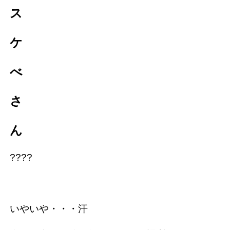
ス
ケ
べ
さ
ん
????
いやいや・・・汗