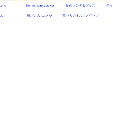
ker’s
heinrichdinkelacker
靴のメンテ＆グッズ
色々
ac
靴バカのつぶやき
靴バカのオススメグッズ