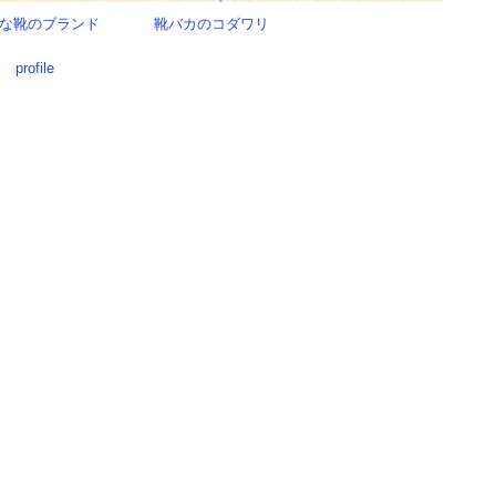
な靴のブランド
靴バカのコダワリ
profile