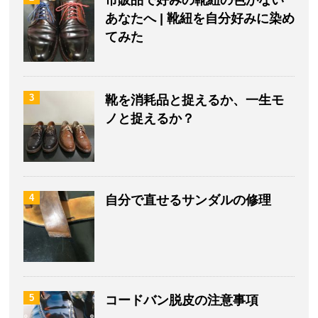
あなたへ | 靴紐を自分好みに染め
てみた
3
靴を消耗品と捉えるか、一生モ
ノと捉えるか？
4
自分で直せるサンダルの修理
5
コードバン脱皮の注意事項