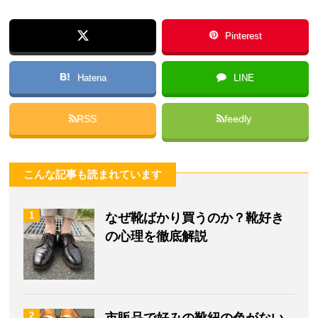
Pinterest
B!
Hatena
LINE
RSS
feedly
こんな記事も読まれています
1
なぜ靴ばかり買うのか？靴好き
の心理を徹底解説
2
市販品で好みの靴紐の色がない