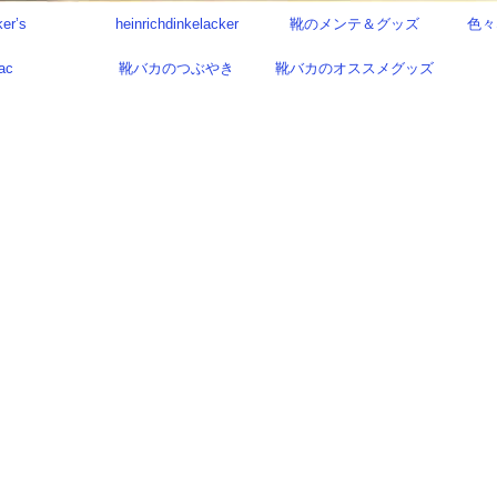
ker’s
heinrichdinkelacker
靴のメンテ＆グッズ
色々
ac
靴バカのつぶやき
靴バカのオススメグッズ