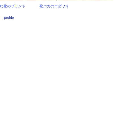
な靴のブランド
靴バカのコダワリ
profile