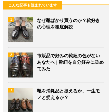
こんな記事も読まれています
1
なぜ靴ばかり買うのか？靴好き
の心理を徹底解説
2
市販品で好みの靴紐の色がない
あなたへ | 靴紐を自分好みに染め
てみた
3
靴を消耗品と捉えるか、一生モ
ノと捉えるか？