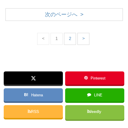
次のページへ >
<
1
2
>
Pinterest
B!
Hatena
LINE
RSS
feedly