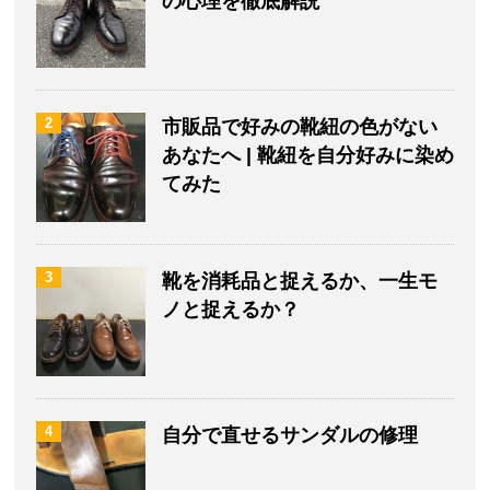
の心理を徹底解説
2
市販品で好みの靴紐の色がない
あなたへ | 靴紐を自分好みに染め
てみた
3
靴を消耗品と捉えるか、一生モ
ノと捉えるか？
4
自分で直せるサンダルの修理