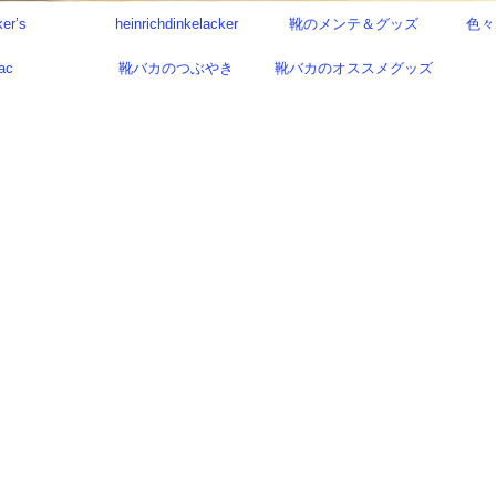
ker’s
heinrichdinkelacker
靴のメンテ＆グッズ
色々
ac
靴バカのつぶやき
靴バカのオススメグッズ