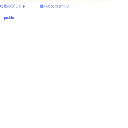
な靴のブランド
靴バカのコダワリ
profile