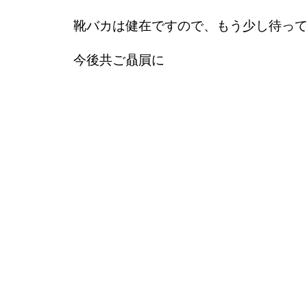
靴バカは健在ですので、もう少し待っ
今後共ご贔屓に