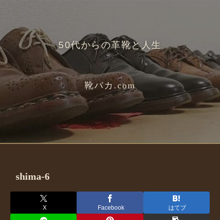
50代からの革靴と人生
靴バカ.com
shima-6
X
Facebook
はてブ