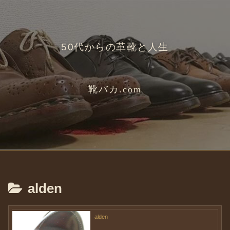
50代からの革靴と人生
靴バカ.com
alden
alden