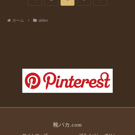
へ
へ
ホーム
alden
靴バカ.com