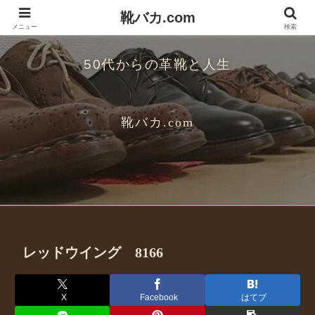
靴バカ.com
メニュー
検索
50代からの革靴と人生
靴バカ.com
レッドウイング 8166
X
Facebook
はてブ