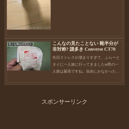
きると思います。通常のレギュラーライ
ンのコンバースって、スニーカーなのに
硬い履き心地ですよね？インソールが硬
いので長時間はいていると...
こんなの見たことない 靴半分が
色々な靴のブランド
非対称? 謎多き Converse CT70
先日ストレスが溜まりすぎて、ふらーと
タイに一人旅に行ってきましたw男の一
人旅は最高ですね。自由しかなかったで
すwかなり充電ができました。そこで立
ち寄った店で面白い靴との出会いがあっ
たんです。Converse CT701970年代のチ
ャックテ...
スポンサーリンク