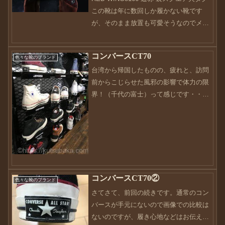
この靴は年に数回しか履かない靴です
が、そのまま放置も可愛そうなのでメン
テすることにしました。って、この靴も
当時は結構履きましたねーワークブーツ
コンバースCT70
色々な靴のブランド
だし、当時は若いのでガシガシのガシガ
台湾から帰国したものの、疲れと、訪問
シって感じで気...
前からこじらせた風邪の影響で体力の限
界！（千代の富士）って感じです・・・
毎度毎度のことですが、移動は疲れます
ね・・・冷静に考えてみると、今月今ま
で日本にいた日数は、5日。んんん〜〜〜
楽しいので良いんですが...
コンバースCT70②
色々な靴のブランド
さてさて、前回の続きです。通常のコン
バースが手元にないので画像での比較は
ないのですが、履き心地などはお伝えで