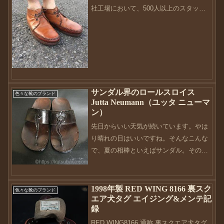
社工場において、500人以上のスタッフ
と同社周辺の何百名もの人々が各家庭で
行う独自の伝統的なハンドメイド技術に
よって、長きにわたり靴作りを行ってき
ま...
サンダル界のロールスロイス
色々な靴のブランド
Jutta Neumann（ユッタ ニューマ
ン）
先日からいい天気が続いています。やは
り晴れの日はいいですね。そんなこんな
で、夏の相棒といえばサンダル。そのサ
ンダルの中でも特別扱いされているの
が、今回は夏に向けてこのサンダルをメ
ンテナンスしました。毎年毎年お世話に
1998年製 RED WING 8166 裏スク
色々な靴のブランド
エア犬タグ エイジング&メンテ記
なっているこのJutta ...
録
RED WING8166 通称 裏スクエア犬タグ