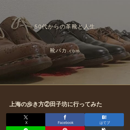
50代からの革靴と人生
靴バカ.com
上海の歩き方②田子坊に行ってみた
X
Facebook
はてブ